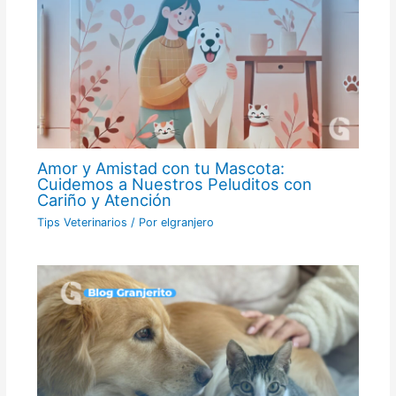
Amor y Amistad con tu Mascota:
Cuidemos a Nuestros Peluditos con
Cariño y Atención
Tips Veterinarios
/ Por
elgranjero